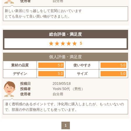
使用者
自分用
新しい新居に引っ越しをして玄関においています
とても良かって良い買い物ができました。
総合評価・満足度
5
個人評価・満足度
素材の品質
5.0
使いやすさ
5.0
デザイン
5.0
サイズ
5.0
投稿日
2019/05/18
投稿者
Yoshi 50代 （男性）
使用者
自分用
凄く透明感のあるポイントです。浄化用に購入しましたが、もったいないの
で、部屋の中の置物用としても使っています。
1