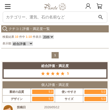
search
パスクル
【天然石ポイント】クリスタル（本水晶）
購入した人の感想
クチコミ評価・満足度一覧
検索結果
10
件中
1-10
件表示
表示順
1
総合評価・満足度
5
個人評価・満足度
素材の品質
5.0
使いやすさ
5.0
デザイン
5.0
サイズ
5.0
投稿日
2026/05/12