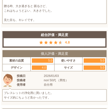
贈る時、大き過ぎると 困るけど、
これはちょうどよい、大きさでした。
見た目も、キレイです。
総合評価・満足度
4.8
個人評価・満足度
素材の品質
5.0
使いやすさ
5.0
デザイン
4.0
サイズ
5.0
投稿日
2026/01/03
投稿者
nori 50代 （男性）
使用者
自分用
ブレスレットの浄化用に買いました。
サイズ的にちょうど良かったです。