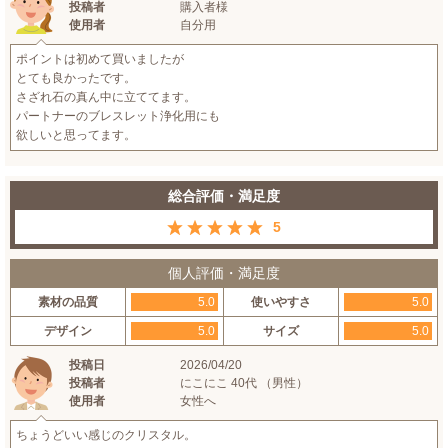
投稿者
購入者様
使用者
自分用
ポイントは初めて買いましたが
とても良かったです。
さざれ石の真ん中に立ててます。
パートナーのブレスレット浄化用にも
欲しいと思ってます。
総合評価・満足度
5
個人評価・満足度
素材の品質
5.0
使いやすさ
5.0
デザイン
5.0
サイズ
5.0
投稿日
2026/04/20
投稿者
にこにこ 40代 （男性）
使用者
女性へ
ちょうどいい感じのクリスタル。