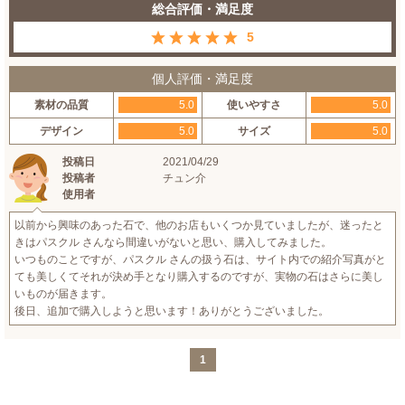
総合評価・満足度
5
個人評価・満足度
素材の品質
5.0
使いやすさ
5.0
デザイン
5.0
サイズ
5.0
投稿日
2021/04/29
投稿者
チュン介
使用者
以前から興味のあった石で、他のお店もいくつか見ていましたが、迷ったと
きはパスクル さんなら間違いがないと思い、購入してみました。
いつものことですが、パスクル さんの扱う石は、サイト内での紹介写真がと
ても美しくてそれが決め手となり購入するのですが、実物の石はさらに美し
いものが届きます。
後日、追加で購入しようと思います！ありがとうございました。
1