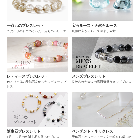
一点ものブレスレット
宝石ルース・天然石ルース
こだわりの石でつくった一点ものシリーズ
無限に広がるルースの楽しみ方
レディースブレスレット
メンズブレスレット
色とりどりの天然石を使ったレディースブ
洗練された大人の雰囲気漂うメンズブレス
レス
誕生石ブレスレット
ペンダント・ネックレス
1月～12月の各誕生石を使ったブレス
天然石・パワーストーンを一粒から楽しめ