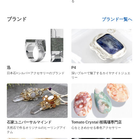
る
ブランド
ブランド一覧へ
迅
P4
日本石×シルバーアクセサリーのブランド
深いブルーで魅了するカイヤナイトジュエ
リー
石家ユニバーサルマインド
Tomato Crystal 桜瑪瑙専門店
天然石で作るオリジナルのヒーリングアイ
心をときめかせる春色アクセサリー
テム