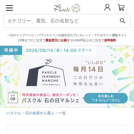
search
一位のトップページ｜パワーストーンや誕生石のブレスレット・アクセサリー通販サイト
12時までのご注文で
最短翌日にお届け
10,000円以上のご注文で
送料無料
パスクル
石の名前から選ぶ
一位