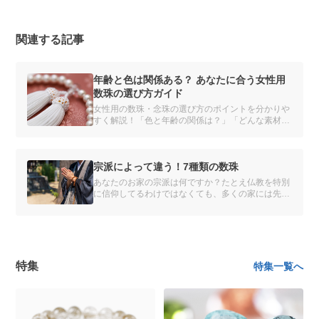
関連する記事
年齢と色は関係ある？ あなたに合う女性用
数珠の選び方ガイド
女性用の数珠・念珠の選び方のポイントを分かりや
すく解説！「色と年齢の関係は？」「どんな素材を
選べばいいの？」種類や素材別のおすすめを紹介
し、あなたにぴったりの数珠を見つけるお手伝いを
します。自分だけの数珠をオーダーメイドできるサ
ービスも。
宗派によって違う！7種類の数珠
あなたのお家の宗派は何ですか？たとえ仏教を特別
に信仰してるわけではなくても、多くの家には先祖
代々の宗派があります。
特集
特集一覧へ