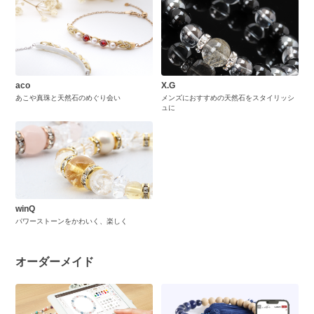
aco
X.G
あこや真珠と天然石のめぐり会い
メンズにおすすめの天然石をスタイリッシ
ュに
winQ
パワーストーンをかわいく、楽しく
オーダーメイド