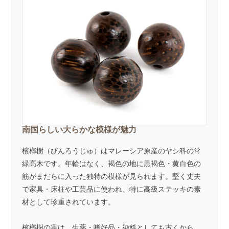
南国らしい大らかな模様が魅力
檳榔樹（びんろうじゅ）はマレーシア原産のヤシ科の常
緑高木です。年輪はなく、褐色の地に黒褐色・黄白色の
筋がまだらに入った独特の模様が見られます。堅く丈夫
で家具・床柱や工芸品に使われ、特に高級ステッキの素
材として珍重されています。
檳榔樹の実は、生薬・嗜好品・染料としても古くから