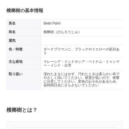
檳榔樹の基本情報
英名
Betel Palm
和名
檳榔樹（びんろうじゅ）
運気
色・特徴
ダークブラウンに、ブラックやイエローの筋目あ
り
主な産地
マレーシア・インドネシア・ベトナム・ミャンマ
ー・インド・台湾
取り扱い
濡れたままにはせず、汚れたときは柔らかい布で
やさしく拭いてください。硬度が低いので、衝撃
に注意してください。変色のおそれがあるため、
長時間日光にさらさないでください
檳榔樹とは？