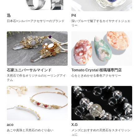
迅
P4
日本石×シルバーアクセサリーのブランド
深いブルーで魅了するカイヤナイトジュエ
リー
石家ユニバーサルマインド
Tomato Crystal 桜瑪瑙専門店
天然石で作るオリジナルのヒーリングアイ
心をときめかせる春色アクセサリー
テム
aco
X.G
あこや真珠と天然石のめぐり会い
メンズにおすすめの天然石をスタイリッシ
ュに