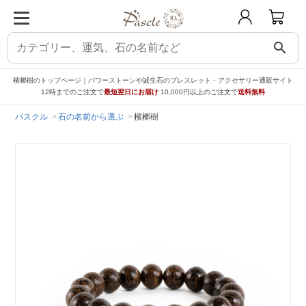
search
檳榔樹のトップページ｜パワーストーンや誕生石のブレスレット・アクセサリー通販サイト
12時までのご注文で
最短翌日にお届け
10,000円以上のご注文で
送料無料
パスクル
石の名前から選ぶ
檳榔樹