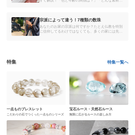
すく解説！「色と年齢の関係は？」「どんな素材を
選べばいいの？」種類や素材別のおすすめを紹介
し、あなたにぴったりの数珠を見つけるお手伝いを
します。自分だけの数珠をオーダーメイドできるサ
ービスも。
宗派によって違う！7種類の数珠
あなたのお家の宗派は何ですか？たとえ仏教を特別
に信仰してるわけではなくても、多くの家には先祖
代々の宗派があります。
特集
特集一覧へ
一点ものブレスレット
宝石ルース・天然石ルース
こだわりの石でつくった一点ものシリーズ
無限に広がるルースの楽しみ方