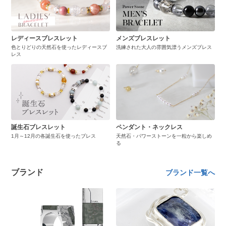
レディースブレスレット
メンズブレスレット
色とりどりの天然石を使ったレディースブ
洗練された大人の雰囲気漂うメンズブレス
レス
誕生石ブレスレット
ペンダント・ネックレス
1月～12月の各誕生石を使ったブレス
天然石・パワーストーンを一粒から楽しめ
る
ブランド
ブランド一覧へ