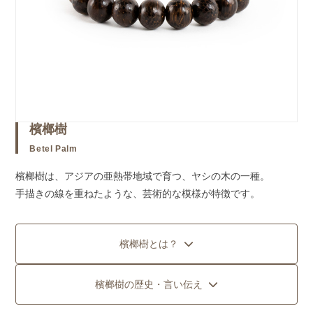
檳榔樹
Betel Palm
檳榔樹は、アジアの亜熱帯地域で育つ、ヤシの木の一種。
手描きの線を重ねたような、芸術的な模様が特徴です。
檳榔樹とは？
檳榔樹の歴史・言い伝え