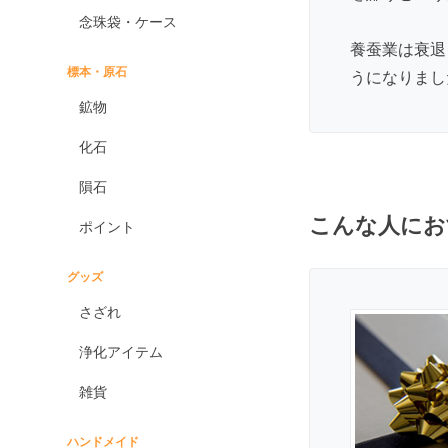
エンジェライト
念珠袋・ケース
エンジェルシリカ
養蚕業は衰退
オニキス各種
標本・原石
うになりまし
ブラックオニキス
鉱物
ホワイトオニキス
化石
オパール各種
隕石
ピンクオパール
こんな人にお
ポイント
ブラックマトリックス
オパール
イエローオパール
グッズ
ドラゴンアイ
さざれ
オブシディアン各種
浄化アイテム
ゴールデンオブシディ
アン
雑貨
シルバーオブシディア
ン
ハンドメイド