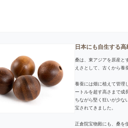
日本にも自生する高
桑は、東アジアを原産と
えさとして、古くから養
養蚕には畑に植えて管理
ートルを超す高さまで成
ちながら堅く狂いが少な
宝されてきました。
正倉院宝物殿にも、桑を