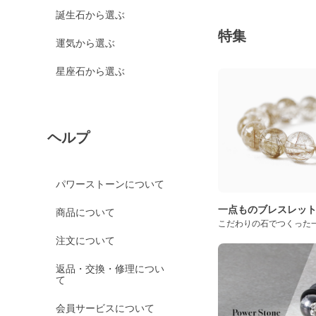
グリーンカルサイト
誕生石から選ぶ
ブルーカルサイト
特集
運気から選ぶ
カルセドニー各種
ホワイトカルセドニー
星座石から選ぶ
シーブルーカルセドニ
ー
ピンクカルセドニー
ヘルプ
カーネリアン
ガーデンクォーツ
パワーストーンについて
ガーネット各種
一点ものブレスレッ
商品について
ガーネット
こだわりの石でつくった
オレンジガーネット
注文について
グリーンガーネット
返品・交換・修理につい
て
ロードライトガーネッ
ト
会員サービスについて