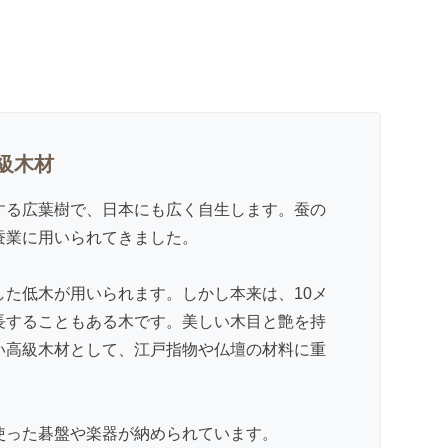
級木材
する広葉樹で、日本にも広く自生します。蚕の
蚕業に用いられてきました。
した低木が用いられます。しかし本来は、10メ
長することもある木です。美しい木目と艶を持
い高級木材として、江戸指物や仏壇の材料に重
使った碁盤や楽器が納められています。