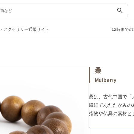
search
・アクセサリー通販サイト
12時まで
桑
Mulberry
桑は、古代中国で「
繊細であたたかみの
指物や仏具の素材と