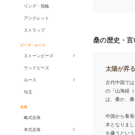
ケープアメジスト
リング・指輪
アメジストエレスチャ
アンクレット
ル
アメトリン
ストラップ
桑の歴史・言
アラゴナイト
ビーズ・ルース
アンバー
ストーンビーズ
アンモライト
ウッドビーズ
太陽が昇
出雲石
一位
ルース
古代中国では
インカローズ
の『山海経（
勾玉
インプレッションストーン
は、桑か、桑
イーグルアイ
念珠
中国から養蚕
ヴァーダイト
略式念珠
木となりまし
エメラルド
本式念珠
を嫌うという