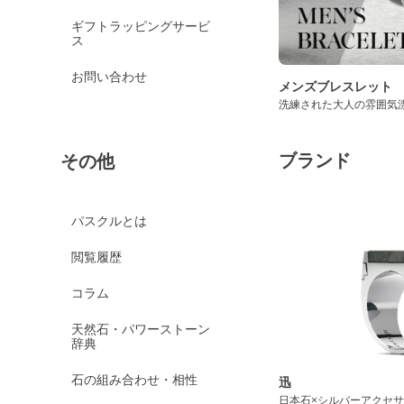
京都オパール
ギフトラッピングサービ
クイーンコンクシェル
ス
クォンタムクアトロシリカ
お問い合わせ
メンズブレスレット
クォーツァイト各種
洗練された大人の雰囲気
グリーンクォーツァイ
ト
ブランド
その他
ブルークォーツァイト
鞍馬石
クリスタル各種
パスクルとは
クリスタル（本水晶）
閲覧履歴
山梨水晶
コラム
クラック水晶
天然石・パワーストーン
フロスト水晶
辞典
レインボークォーツ
石の組み合わせ・相性
迅
ミルキークォーツ
日本石×シルバーアクセ