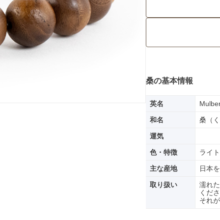
桑の基本情報
英名
Mulber
和名
桑（く
運気
色・特徴
ライト
主な産地
日本を
取り扱い
濡れた
くださ
それが