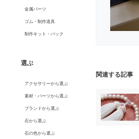
スパイダーウェブオブ
金属パーツ
シディアン
スノーフレークオブシ
ゴム・制作道具
ディアン
制作キット・パック
マホガニーオブシディ
アン
ミッドナイトレースオ
ブシディアン
選ぶ
ブラックアイスオブシ
ディアン
関連する記事
カイヤナイト
アクセサリーから選ぶ
神居古潭石
素材・パーツから選ぶ
カルサイト各種
ブランドから選ぶ
ピンクカルサイト
イエローカルサイト
石から選ぶ
オレンジカルサイト
石の色から選ぶ