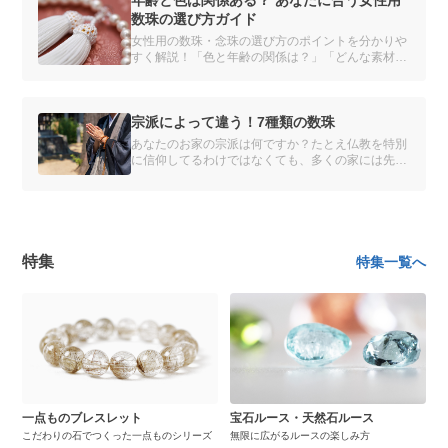
数珠の選び方ガイド
女性用の数珠・念珠の選び方のポイントを分かりや
すく解説！「色と年齢の関係は？」「どんな素材を
選べばいいの？」種類や素材別のおすすめを紹介
し、あなたにぴったりの数珠を見つけるお手伝いを
します。自分だけの数珠をオーダーメイドできるサ
ービスも。
宗派によって違う！7種類の数珠
あなたのお家の宗派は何ですか？たとえ仏教を特別
に信仰してるわけではなくても、多くの家には先祖
代々の宗派があります。
特集
特集一覧へ
一点ものブレスレット
宝石ルース・天然石ルース
こだわりの石でつくった一点ものシリーズ
無限に広がるルースの楽しみ方