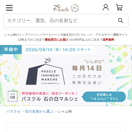
search
シャム柿のトップページ｜パワーストーンや誕生石のブレスレット・アクセサリー通販サイト
12時までのご注文で
最短翌日にお届け
10,000円以上のご注文で
送料無料
パスクル
石の名前から選ぶ
シャム柿