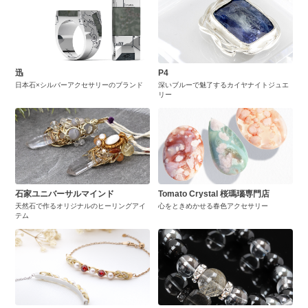
迅
P4
日本石×シルバーアクセサリーのブランド
深いブルーで魅了するカイヤナイトジュエ
リー
石家ユニバーサルマインド
Tomato Crystal 桜瑪瑙専門店
天然石で作るオリジナルのヒーリングアイ
心をときめかせる春色アクセサリー
テム