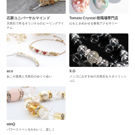
石家ユニバーサルマインド
Tomato Crystal 桜瑪瑙専門店
天然石で作るオリジナルのヒーリングアイ
心をときめかせる春色アクセサリー
テム
aco
X.G
あこや真珠と天然石のめぐり会い
メンズにおすすめの天然石をスタイリッシ
ュに
winQ
パワーストーンをかわいく、楽しく