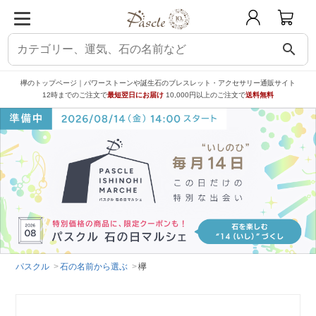
search
欅のトップページ｜パワーストーンや誕生石のブレスレット・アクセサリー通販サイト
12時までのご注文で
最短翌日にお届け
10,000円以上のご注文で
送料無料
パスクル
石の名前から選ぶ
欅