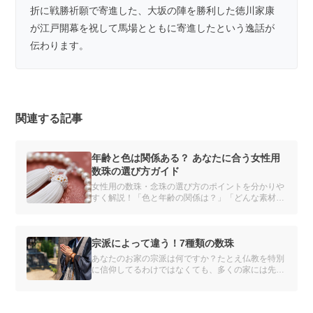
折に戦勝祈願で寄進した、大坂の陣を勝利した徳川家康
が江戸開幕を祝して馬場とともに寄進したという逸話が
伝わります。
関連する記事
年齢と色は関係ある？ あなたに合う女性用
数珠の選び方ガイド
女性用の数珠・念珠の選び方のポイントを分かりや
すく解説！「色と年齢の関係は？」「どんな素材を
選べばいいの？」種類や素材別のおすすめを紹介
し、あなたにぴったりの数珠を見つけるお手伝いを
します。自分だけの数珠をオーダーメイドできるサ
ービスも。
宗派によって違う！7種類の数珠
あなたのお家の宗派は何ですか？たとえ仏教を特別
に信仰してるわけではなくても、多くの家には先祖
代々の宗派があります。