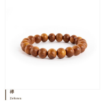
欅
Zelkova