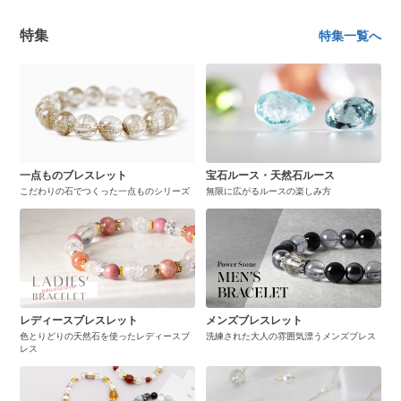
特集
特集一覧へ
一点ものブレスレット
宝石ルース・天然石ルース
こだわりの石でつくった一点ものシリーズ
無限に広がるルースの楽しみ方
レディースブレスレット
メンズブレスレット
色とりどりの天然石を使ったレディースブ
洗練された大人の雰囲気漂うメンズブレス
レス