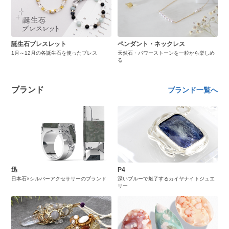
誕生石ブレスレット
ペンダント・ネックレス
1月～12月の各誕生石を使ったブレス
天然石・パワーストーンを一粒から楽しめ
る
ブランド
ブランド一覧へ
迅
P4
日本石×シルバーアクセサリーのブランド
深いブルーで魅了するカイヤナイトジュエ
リー