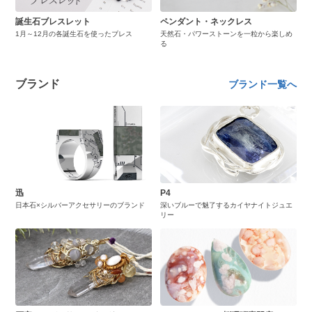
誕生石ブレスレット
ペンダント・ネックレス
1月～12月の各誕生石を使ったブレス
天然石・パワーストーンを一粒から楽しめ
る
ブランド
ブランド一覧へ
迅
P4
日本石×シルバーアクセサリーのブランド
深いブルーで魅了するカイヤナイトジュエ
リー