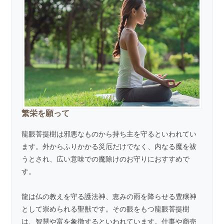
繁栄を願って
龍眼菩提樹は邪悪なものから持ち主を守るといわれてい
ます。外からふりかかる災厄だけでなく、内なる魔を祓
うとされ、広い意味での魔除けのお守りにおすすめで
す。
龍は仏の教えを守る護法神、恵みの雨を降らせる豊穣神
として崇められる聖獣です。その眼をもつ龍眼菩提樹
は、智慧や富を象徴するといわれています。仕事や商売