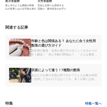
星月菩提樹
天竺菩提樹
星と月のような模様が特徴
完全なる悟りを意味する
仏の世界における宇宙を表す
厄除け・家内安全のお守り
関連する記事
年齢と色は関係ある？ あなたに合う女性用
数珠の選び方ガイド
女性用の数珠・念珠の選び方のポイントを分かりや
すく解説！「色と年齢の関係は？」「どんな素材を
選べばいいの？」種類や素材別のおすすめを紹介
し、あなたにぴったりの数珠を見つけるお手伝いを
します。自分だけの数珠をオーダーメイドできるサ
ービスも。
宗派によって違う！7種類の数珠
あなたのお家の宗派は何ですか？たとえ仏教を特別
に信仰してるわけではなくても、多くの家には先祖
代々の宗派があります。
特集
特集一覧へ