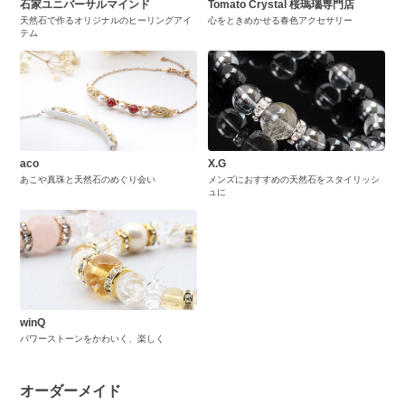
石家ユニバーサルマインド
Tomato Crystal 桜瑪瑙専門店
天然石で作るオリジナルのヒーリングアイ
心をときめかせる春色アクセサリー
テム
aco
X.G
あこや真珠と天然石のめぐり会い
メンズにおすすめの天然石をスタイリッシ
ュに
winQ
パワーストーンをかわいく、楽しく
オーダーメイド