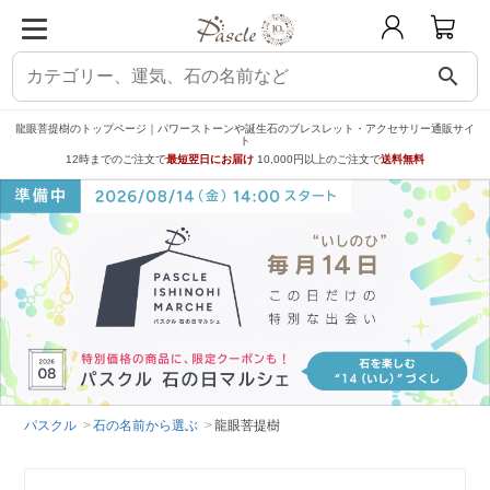
search
龍眼菩提樹のトップページ｜パワーストーンや誕生石のブレスレット・アクセサリー通販サイ
ト
12時までのご注文で
最短翌日にお届け
10,000円以上のご注文で
送料無料
パスクル
石の名前から選ぶ
龍眼菩提樹