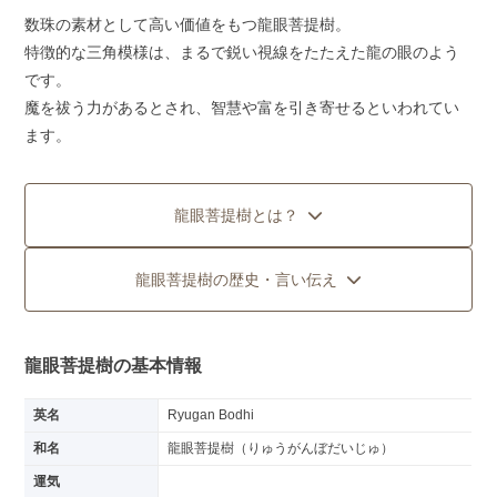
数珠の素材として高い価値をもつ龍眼菩提樹。
特徴的な三角模様は、まるで鋭い視線をたたえた龍の眼のよう
です。
魔を祓う力があるとされ、智慧や富を引き寄せるといわれてい
ます。
龍眼菩提樹とは？
龍眼菩提樹の歴史・言い伝え
龍眼菩提樹の基本情報
英名
Ryugan Bodhi
和名
龍眼菩提樹（りゅうがんぼだいじゅ）
運気