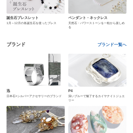
誕生石ブレスレット
ペンダント・ネックレス
1月～12月の各誕生石を使ったブレス
天然石・パワーストーンを一粒から楽しめ
る
ブランド
ブランド一覧へ
迅
P4
日本石×シルバーアクセサリーのブランド
深いブルーで魅了するカイヤナイトジュエ
リー