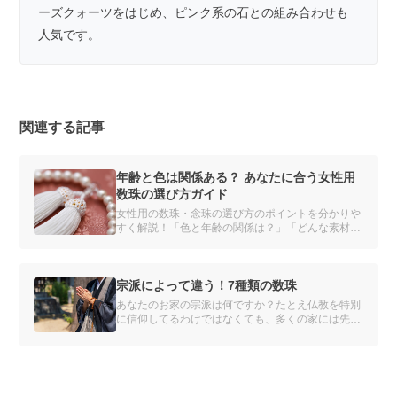
ーズクォーツをはじめ、ピンク系の石との組み合わせも
人気です。
関連する記事
年齢と色は関係ある？ あなたに合う女性用
数珠の選び方ガイド
女性用の数珠・念珠の選び方のポイントを分かりや
すく解説！「色と年齢の関係は？」「どんな素材を
選べばいいの？」種類や素材別のおすすめを紹介
し、あなたにぴったりの数珠を見つけるお手伝いを
します。自分だけの数珠をオーダーメイドできるサ
ービスも。
宗派によって違う！7種類の数珠
あなたのお家の宗派は何ですか？たとえ仏教を特別
に信仰してるわけではなくても、多くの家には先祖
代々の宗派があります。