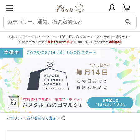
search
桜のトップページ｜パワーストーンや誕生石のブレスレット・アクセサリー通販サイト
12時までのご注文で
最短翌日にお届け
10,000円以上のご注文で
送料無料
パスクル
石の名前から選ぶ
桜