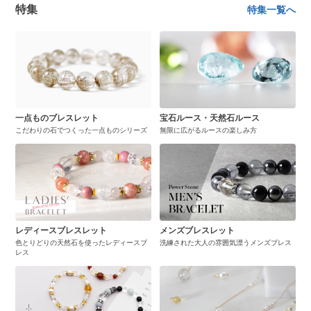
特集
特集一覧へ
一点ものブレスレット
宝石ルース・天然石ルース
こだわりの石でつくった一点ものシリーズ
無限に広がるルースの楽しみ方
レディースブレスレット
メンズブレスレット
色とりどりの天然石を使ったレディースブ
洗練された大人の雰囲気漂うメンズブレス
レス