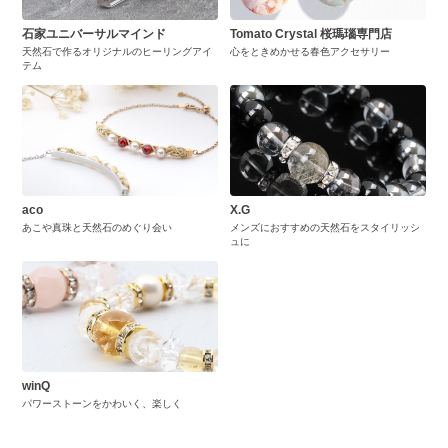
石家ユニバーサルマインド
Tomato Crystal 桜瑪瑙専門店
天然石で作るオリジナルのヒーリングアイ
心をときめかせる春色アクセサリー
テム
aco
X.G
あこや真珠と天然石のめぐり会い
メンズにおすすめの天然石をスタイリッシ
ュに
winQ
パワーストーンをかわいく、楽しく