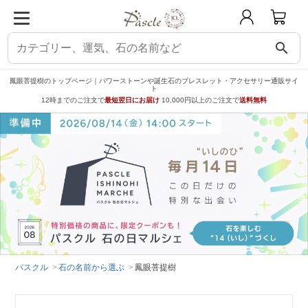
search
鳳眼菩提樹のトップページ｜パワーストーンや誕生石のブレスレット・アクセサリー通販サイ
ト
12時までのご注文で
最短翌日にお届け
10,000円以上のご注文で
送料無料
パスクル
石の名前から選ぶ
鳳眼菩提樹