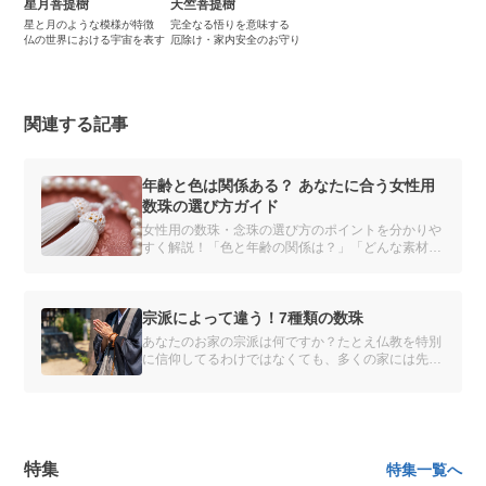
星月菩提樹
天竺菩提樹
星と月のような模様が特徴
完全なる悟りを意味する
仏の世界における宇宙を表す
厄除け・家内安全のお守り
関連する記事
年齢と色は関係ある？ あなたに合う女性用
数珠の選び方ガイド
女性用の数珠・念珠の選び方のポイントを分かりや
すく解説！「色と年齢の関係は？」「どんな素材を
選べばいいの？」種類や素材別のおすすめを紹介
し、あなたにぴったりの数珠を見つけるお手伝いを
します。自分だけの数珠をオーダーメイドできるサ
ービスも。
宗派によって違う！7種類の数珠
あなたのお家の宗派は何ですか？たとえ仏教を特別
に信仰してるわけではなくても、多くの家には先祖
代々の宗派があります。
特集
特集一覧へ