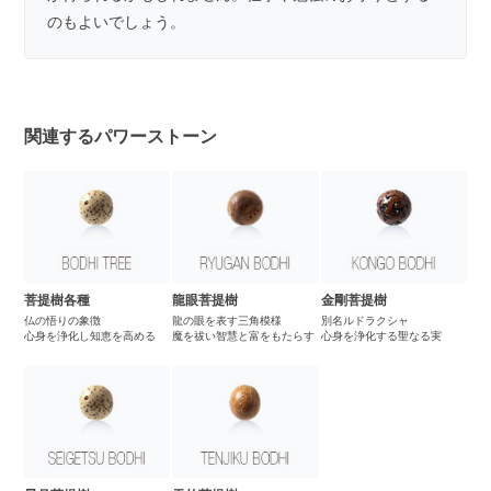
のもよいでしょう。
関連するパワーストーン
菩提樹各種
龍眼菩提樹
金剛菩提樹
仏の悟りの象徴
龍の眼を表す三角模様
別名ルドラクシャ
心身を浄化し知恵を高める
魔を祓い智慧と富をもたらす
心身を浄化する聖なる実