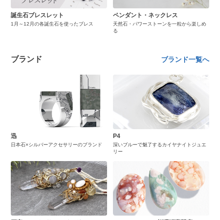
誕生石ブレスレット
ペンダント・ネックレス
1月～12月の各誕生石を使ったブレス
天然石・パワーストーンを一粒から楽しめ
る
ブランド
ブランド一覧へ
迅
P4
日本石×シルバーアクセサリーのブランド
深いブルーで魅了するカイヤナイトジュエ
リー