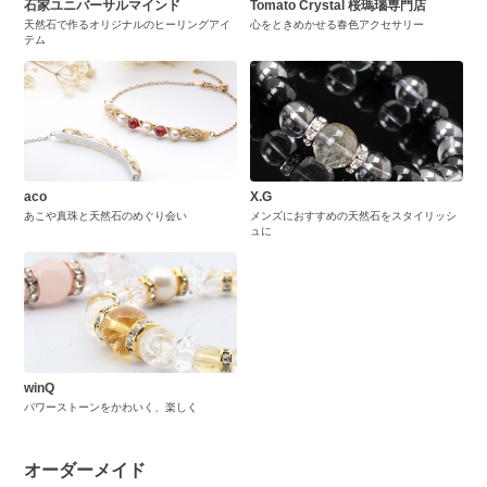
石家ユニバーサルマインド
Tomato Crystal 桜瑪瑙専門店
天然石で作るオリジナルのヒーリングアイ
心をときめかせる春色アクセサリー
テム
aco
X.G
あこや真珠と天然石のめぐり会い
メンズにおすすめの天然石をスタイリッシ
ュに
winQ
パワーストーンをかわいく、楽しく
オーダーメイド