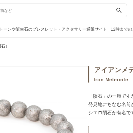
search
トーンや誕生石のブレスレット・アクセサリー通販サイト
12時まで
隕石）
アイアンメ
Iron Meteorite
「隕石」の一種です
発見地にちなむ名前
シエロ隕石が有名で