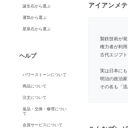
グリーンカルサイト
アイアンメテ
誕生石から選ぶ
ブルーカルサイト
運気から選ぶ
カルセドニー各種
ホワイトカルセドニー
星座石から選ぶ
シーブルーカルセドニ
製鉄技術が発
ー
権力者が利用
ピンクカルセドニー
古代エジプト
ヘルプ
カーネリアン
ガーデンクォーツ
実は日本にも
パワーストーンについて
ガーネット各種
明治の政治家
商品について
その名も「流
ガーネット
オレンジガーネット
注文について
グリーンガーネット
返品・交換・修理につい
て
ロードライトガーネッ
ト
会員サービスについて