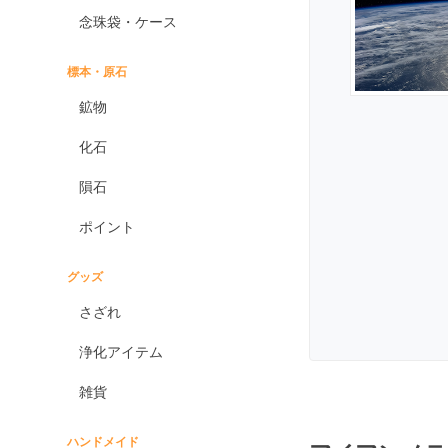
エンジェライト
念珠袋・ケース
エンジェルシリカ
オニキス各種
標本・原石
ブラックオニキス
鉱物
ホワイトオニキス
化石
オパール各種
隕石
ピンクオパール
ポイント
ブラックマトリックス
オパール
イエローオパール
グッズ
ドラゴンアイ
さざれ
オブシディアン各種
浄化アイテム
ゴールデンオブシディ
アン
雑貨
シルバーオブシディア
ン
ハンドメイド