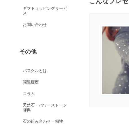
こんなプレゼ
京都オパール
ギフトラッピングサービ
クイーンコンクシェル
ス
クォンタムクアトロシリカ
お問い合わせ
クォーツァイト各種
グリーンクォーツァイ
ト
その他
ブルークォーツァイト
鞍馬石
クリスタル各種
パスクルとは
クリスタル（本水晶）
閲覧履歴
山梨水晶
コラム
クラック水晶
天然石・パワーストーン
フロスト水晶
辞典
レインボークォーツ
石の組み合わせ・相性
ミルキークォーツ