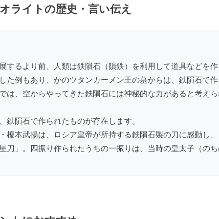
オライトの歴史・言い伝え
展するより前、人類は鉄隕石（隕鉄）を利用して道具などを作
した例もあり、かのツタンカーメン王の墓からは、鉄隕石で作
では、空からやってきた鉄隕石には神秘的な力があると考えら
、鉄隕石で作られたものが存在します。
・榎本武揚は、ロシア皇帝が所持する鉄隕石製の刀に感動し、
星刀」。四振り作られたうちの一振りは、当時の皇太子（のち