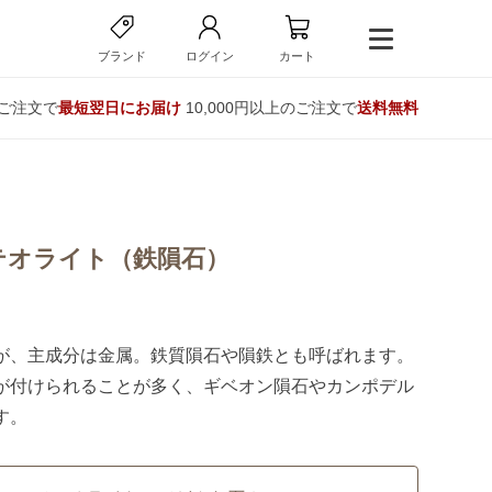
ブランド
ログイン
カート
のご注文で
最短翌日にお届け
10,000円以上のご注文で
送料無料
テオライト（鉄隕石）
が、主成分は金属。鉄質隕石や隕鉄とも呼ばれます。
が付けられることが多く、ギベオン隕石やカンポデル
す。