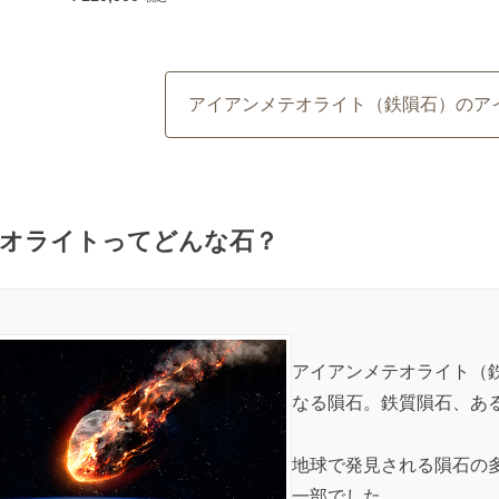
アイアンメテオライト（鉄隕石）のア
オライトってどんな石？
アイアンメテオライト（
なる隕石。鉄質隕石、あ
地球で発見される隕石の
一部でした。