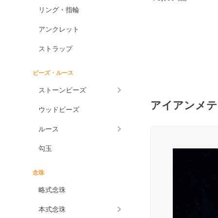
ケープアメジスト
リング・指輪
アメジストエレスチャ
アンクレット
ル
アメトリン
ストラップ
アラゴナイト
ビーズ・ルース
アンバー
ストーンビーズ
アンモライト
アイアンメテ
ウッドビーズ
出雲石
一位
ルース
インカローズ
勾玉
インプレッションストーン
イーグルアイ
念珠
ヴァーダイト
略式念珠
エメラルド
本式念珠