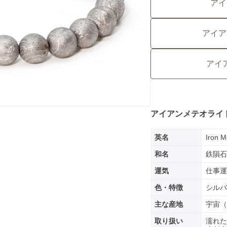
アイ
アイア
アイ
アイアンメテオライ
英名
Iron M
和名
鉄隕石
運気
仕事運
色・特徴
シルバ
主な産地
宇宙（
取り扱い
濡れた