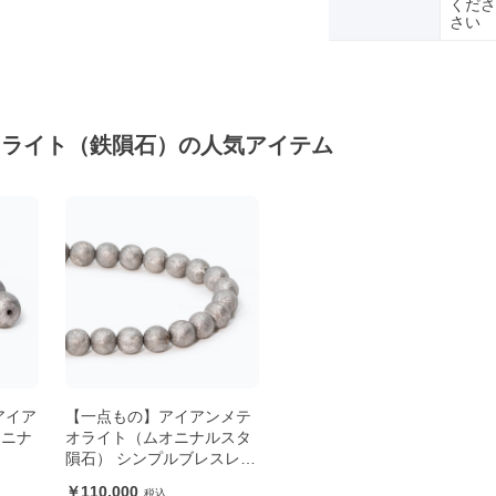
くださ
さい
オライト（鉄隕石）の人気アイテム
アイア
【一点もの】アイアンメテ
オニナ
オライト（ムオニナルスタ
隕石） シンプルブレスレッ
ト【鑑別書付き】
110,000