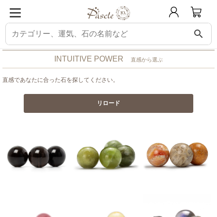
search
パスクル
直感から選ぶ
INTUITIVE POWER
直感から選ぶ
直感であなたに合った石を探してください。