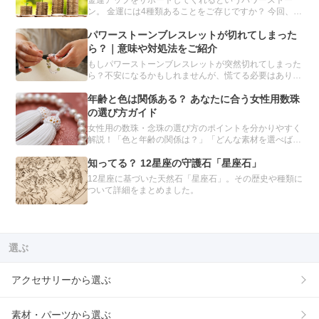
金運アップをサポートしてくれるというパワーストー
ン。 金運には4種類あることをご存じですか？ 今回、誰
もが手に入れたい金運を強化してくれるパワーストーン
を、目的別にまとめました。「金運を上げたい」と願う
パワーストーンブレスレットが切れてしまった
人は必読です。
ら？｜意味や対処法をご紹介
もしパワーストーンブレスレットが突然切れてしまった
ら？不安になるかもしれませんが、慌てる必要はありま
せん。パワーストーンブレスレットが切れてしまう理由
や、切れたときの対処方法について、分かりやすくご紹
年齢と色は関係ある？ あなたに合う女性用数珠
介します。
の選び方ガイド
女性用の数珠・念珠の選び方のポイントを分かりやすく
解説！「色と年齢の関係は？」「どんな素材を選べばい
いの？」種類や素材別のおすすめを紹介し、あなたにぴ
ったりの数珠を見つけるお手伝いをします。自分だけの
知ってる？ 12星座の守護石「星座石」
数珠をオーダーメイドできるサービスも。
12星座に基づいた天然石「星座石」。その歴史や種類に
ついて詳細をまとめました。
選ぶ
アクセサリーから選ぶ
素材・パーツから選ぶ