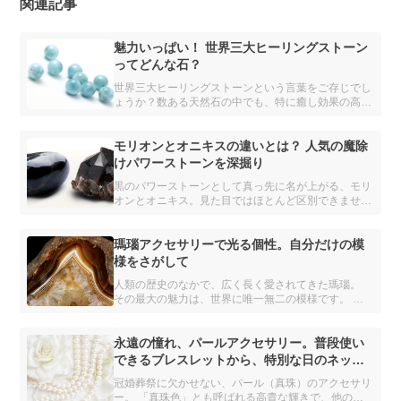
関連記事
魅力いっぱい！ 世界三大ヒーリングストーン
ってどんな石？
世界三大ヒーリングストーンという言葉をご存じでし
ょうか？数ある天然石の中でも、特に癒し効果の高い
といわれる、3つのパワーストーンをご紹介します。
モリオンとオニキスの違いとは？ 人気の魔除
けパワーストーンを深掘り
黒のパワーストーンとして真っ先に名が上がる、モリ
オンとオニキス。見た目ではほとんど区別できません
が、異なる鉱物とされています。 どちらも魔除け・
厄除けの力をもつと信じられ、パワーストーンブレス
レットには欠かせない存在です。
瑪瑙アクセサリーで光る個性。自分だけの模
様をさがして
人類の歴史のなかで、広く長く愛されてきた瑪瑙。
その最大の魅力は、世界に唯一無二の模様です。 本
記事では、瑪瑙の詳細とおすすめのアクセサリーを紹
介します。
永遠の憧れ、パールアクセサリー。普段使い
できるブレスレットから、特別な日のネック
レスまで
冠婚葬祭に欠かせない、パール（真珠）のアクセサリ
ー。 「真珠色」とも呼ばれる高貴な輝きで、他の何