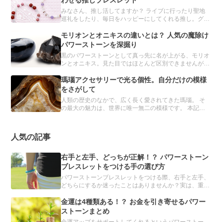
わせる推しブレスレット
みなさん、推し活してますか？ ライブに行ったり聖地
巡礼をしたり、毎日をハッピーにしてくれる推し。グッ
ズ集めもその一環です。 実は、パスクルのオーダーメ
イドでも、推しブレスレットを簡単につくることができ
モリオンとオニキスの違いとは？ 人気の魔除け
るんです。
パワーストーンを深掘り
黒のパワーストーンとして真っ先に名が上がる、モリオ
ンとオニキス。見た目ではほとんど区別できませんが、
異なる鉱物とされています。 どちらも魔除け・厄除け
の力をもつと信じられ、パワーストーンブレスレットに
瑪瑙アクセサリーで光る個性。自分だけの模様
は欠かせない存在です。
をさがして
人類の歴史のなかで、広く長く愛されてきた瑪瑙。 そ
の最大の魅力は、世界に唯一無二の模様です。 本記事
では、瑪瑙の詳細とおすすめのアクセサリーを紹介しま
す。
人気の記事
右手と左手、どっちが正解！？ パワーストーン
ブレスレットをつける手の選び方
パワーストーンブレスレットをつける際、右手と左手、
どちらにするか迷ったことはありませんか？実は、重要
なのは、左右ではなく利き手です。利き手とその反対の
手、それぞれに適したパワーストーンを解説します。
金運は4種類ある！？ お金を引き寄せるパワー
ストーンまとめ