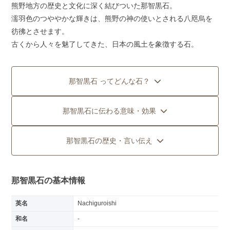
熊野地方の歴史と文化に深く結びついた那智黒石。
濡羽色のつややかな輝きは、熊野の神の使いとされる八咫烏を
彷彿とさせます。
古くから人々を魅了してきた、日本の風土を象徴する石。
那智黒石 ってどんな石？
那智黒石に伝わる意味・効果
那智黒石の歴史・言い伝え
那智黒石の基本情報
英名
Nachiguroishi
和名
-