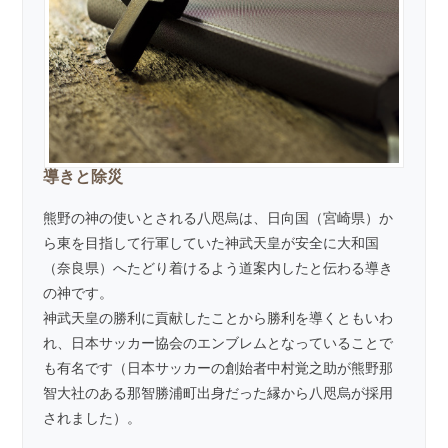
導きと除災
熊野の神の使いとされる八咫烏は、日向国（宮崎県）か
ら東を目指して行軍していた神武天皇が安全に大和国
（奈良県）へたどり着けるよう道案内したと伝わる導き
の神です。
神武天皇の勝利に貢献したことから勝利を導くともいわ
れ、日本サッカー協会のエンブレムとなっていることで
も有名です（日本サッカーの創始者中村覚之助が熊野那
智大社のある那智勝浦町出身だった縁から八咫烏が採用
されました）。