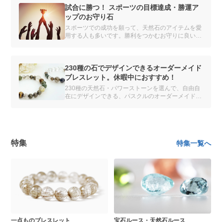
試合に勝つ！ スポーツの目標達成・勝運ア
ップのお守り石
スポーツでの成功を願って、天然石のアイテムを愛
用する人も多いです。勝利をつかむお守りに良いス
トーンとは？
230種の石でデザインできるオーダーメイド
ブレスレット。休暇中におすすめ！
230種の天然石・パワーストーンを選んで、自由自
在にデザインできる、パスクルのオーダーメイドブ
レスレット。 初めての人向けに、つくり方を詳し
くご紹介します。
特集
特集一覧へ
一点ものブレスレット
宝石ルース・天然石ルース