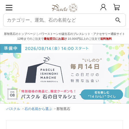
search
那智黒石のトップページ｜パワーストーンや誕生石のブレスレット・アクセサリー通販サイト
12時までのご注文で
最短翌日にお届け
10,000円以上のご注文で
送料無料
パスクル
石の名前から選ぶ
那智黒石