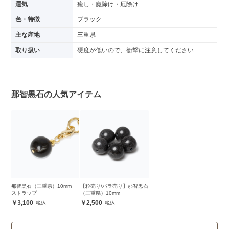
運気
癒し・魔除け・厄除け
色・特徴
ブラック
主な産地
三重県
取り扱い
硬度が低いので、衝撃に注意してください
那智黒石の人気アイテム
那智黒石（三重県）10mm
【粒売り/バラ売り】那智黒石
ストラップ
（三重県）10mm
3,100
2,500