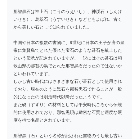
那智黒石は神上石（こうのうえいし）、神渓石（しんけ
いせき）、烏翠石（うすいせき）などともよばれ、古く
から美しい石として知られていました。
中国や日本の複数の書物に、9世紀に日本の王子が唐の皇
帝に集賢島でとれた優れた宝石のような碁石を献上した
という伝承が記されていますが、一説にはその碁石は和
歌山県の那智の浜でとれた那智黒石だったのではないか
といわれています。
しかし古い時代にはさまざまな石が碁石として使用され
ており、現在のように黒石を那智黒石で作ることが一般
的になったのは明治時代以降だったようです。
また硯（すずり）の材料としては平安時代ごろから伝統
的に使用されており、那智黒硯は緻密な石質と適度な硬
度を持つ名品とされています。
那智黒（石）という名称が記された書物のうち最も古い