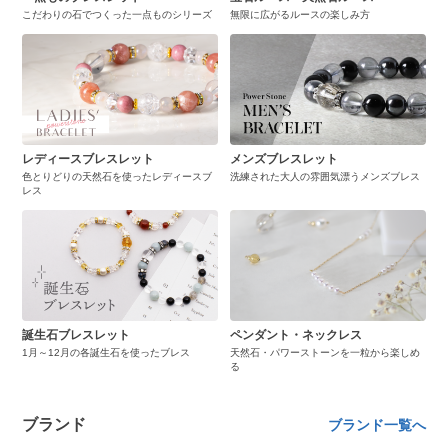
こだわりの石でつくった一点ものシリーズ
無限に広がるルースの楽しみ方
レディースブレスレット
メンズブレスレット
色とりどりの天然石を使ったレディースブ
洗練された大人の雰囲気漂うメンズブレス
レス
誕生石ブレスレット
ペンダント・ネックレス
1月～12月の各誕生石を使ったブレス
天然石・パワーストーンを一粒から楽しめ
る
ブランド
ブランド一覧へ