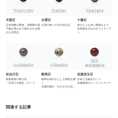
天照石
出雲石
十勝石
日本有数の聖地、宮崎県の高
出雲の神々の力が宿る石
炎のような赤い模様をもつ
千穂山系のみで産出される希
北海道生まれのオブシディア
少な天然石。
ン
佐治川石
鞍馬石
佐渡赤玉石
鳥取県産の希少石
精神を穏やかにし人間性を磨
日本三大銘石の一つ
「日本三大銘石」の一つ
く
佐渡島産のレッドジャスパー
古都京都の「わびさびの石」
関連する記事