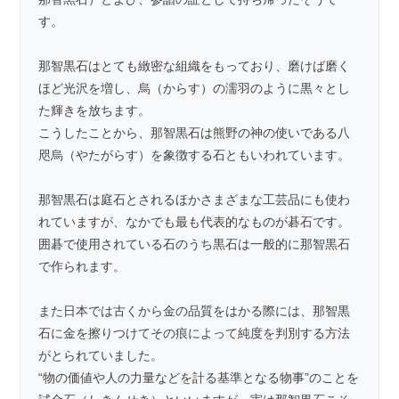
す。
那智黒石はとても緻密な組織をもっており、磨けば磨く
ほど光沢を増し、烏（からす）の濡羽のように黒々とし
た輝きを放ちます。
こうしたことから、那智黒石は熊野の神の使いである八
咫烏（やたがらす）を象徴する石ともいわれています。
那智黒石は庭石とされるほかさまざまな工芸品にも使わ
れていますが、なかでも最も代表的なものが碁石です。
囲碁で使用されている石のうち黒石は一般的に那智黒石
で作られます。
また日本では古くから金の品質をはかる際には、那智黒
石に金を擦りつけてその痕によって純度を判別する方法
がとられていました。
“物の価値や人の力量などを計る基準となる物事”のことを