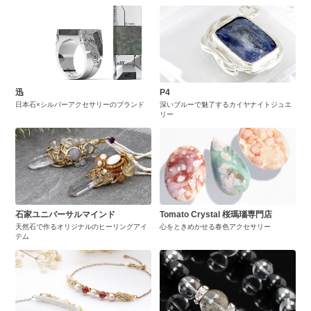
迅
P4
日本石×シルバーアクセサリーのブランド
深いブルーで魅了するカイヤナイトジュエ
リー
石家ユニバーサルマインド
Tomato Crystal 桜瑪瑙専門店
天然石で作るオリジナルのヒーリングアイ
心をときめかせる春色アクセサリー
テム