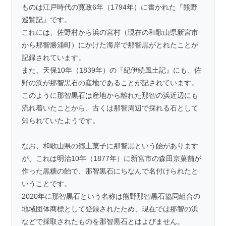
ものは江戸時代の寛政6年（1794年）に書かれた『熊野
巡覧記』です。
これには、佐野村から浜の宮村（現在の和歌山県新宮市
から那智勝浦町）にかけた海岸で那智黒がとれたことが
記録されています。
また、天保10年（1839年）の『紀伊続風土記』にも、佐
野の浜が那智黒石の産地であることが記されています。
このように那智黒石は産地から離れた那智の浜近辺にも
流れ着いたことから、古くは那智周辺で採れる石として
知られていたようです。
なお、和歌山県の郷土菓子に那智黒という飴があります
が、これは明治10年（1877年）に新宮市の森田京菓舗が
作った黒糖の飴で、那智黒石にちなんで名付けられたと
いうことです。
2020年に那智黒石という名称は熊野那智黒石協同組合の
地域団体商標として登録されたため、現在では那智の浜
などで採取されたものを那智黒石とはよびません。