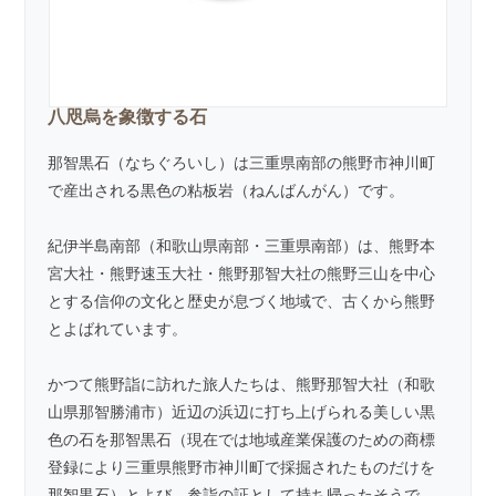
八咫烏を象徴する石
那智黒石（なちぐろいし）は三重県南部の熊野市神川町
で産出される黒色の粘板岩（ねんばんがん）です。
紀伊半島南部（和歌山県南部・三重県南部）は、熊野本
宮大社・熊野速玉大社・熊野那智大社の熊野三山を中心
とする信仰の文化と歴史が息づく地域で、古くから熊野
とよばれています。
かつて熊野詣に訪れた旅人たちは、熊野那智大社（和歌
山県那智勝浦市）近辺の浜辺に打ち上げられる美しい黒
色の石を那智黒石（現在では地域産業保護のための商標
登録により三重県熊野市神川町で採掘されたものだけを
那智黒石）とよび、参詣の証として持ち帰ったそうで