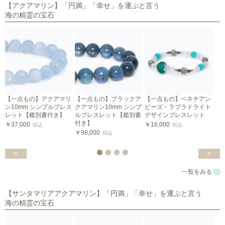
【アクアマリン】「円満」「幸せ」を運ぶと言う
海の精霊の宝石
【一点もの】アクアマリ
【一点もの】ブラックア
【一点もの】ベネチアン
ン10mm シンプルブレス
クアマリン10mm シンプ
ビーズ・ラブラドライト
レット【鑑別書付き】
ルブレスレット【鑑別書
デザインブレスレット
付き】
￥37,000
￥16,000
税込
税込
￥98,000
￥
税込
<
>
一覧をみる
【サンタマリアアクアマリン】「円満」「幸せ」を運ぶと言う
海の精霊の宝石