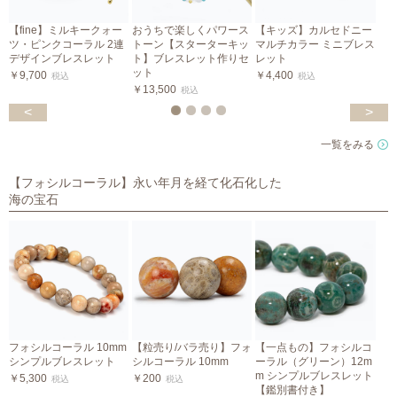
【fine】ミルキークォー
おうちで楽しくパワース
【キッズ】カルセドニー
【
ツ・ピンクコーラル 2連
トーン【スターターキッ
マルチカラー ミニブレス
デザインブレスレット
ト】ブレスレット作りセ
レット
￥
ット
￥9,700
￥4,400
税込
税込
￥13,500
税込
<
>
一覧をみる
【フォシルコーラル】永い年月を経て化石化した
海の宝石
フォシルコーラル 10mm
【粒売り/バラ売り】フォ
【一点もの】フォシルコ
シンプルブレスレット
シルコーラル 10mm
ーラル（グリーン）12m
m シンプルブレスレット
￥5,300
￥200
税込
税込
【鑑別書付き】
S