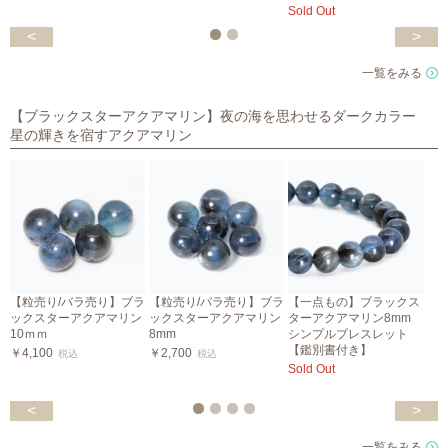
Sold Out
<
>
一覧をみる
【ブラックスターアクアマリン】夜の海を思わせるダークカラー
星の輝きを宿すアクアマリン
【粒売り/バラ売り】ブラ
【粒売り/バラ売り】ブラ
【一点もの】ブラックス
ックスターアクアマリン
ックスターアクアマリン
ターアクアマリン8mm
10ｍｍ
8mm
シンプルブレスレット
【鑑別書付き】
￥4,100
￥2,700
税込
税込
Sold Out
S
<
>
一覧をみる