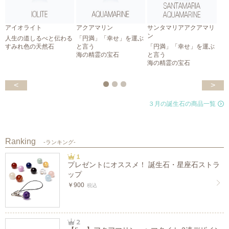
アイオライト
アクアマリン
サンタマリアアクアマリ
ン
人生の道しるべと伝わる
「円満」「幸せ」を運ぶ
すみれ色の天然石
と言う
「円満」「幸せ」を運ぶ
海の精霊の宝石
と言う
海の精霊の宝石
<
>
３月の誕生石の商品一覧
Ranking
-ランキング-
プレゼントにオススメ！ 誕生石・星座石ストラ
ップ
￥900
税込