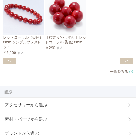
レッドコーラル（染色）
【粒売り/バラ売り】レッ
8mm シンプルブレスレ
ドコーラル(染色) 8mm
ット
￥290
税込
￥8,100
税込
<
>
一覧をみる
選ぶ
アクセサリーから選ぶ
素材・パーツから選ぶ
ブランドから選ぶ