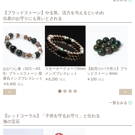
【ブラッドストーン】やる気、活力を与えるといわれ
出産のお守りにも良いとされる
おひつじ座（3/21～4/1
スモーキークォーツ6mm
【粒売り/バラ売り】ブラ
9）ブラッドストーン 星
メンズブレスレット
ッドストーン 6mm
ッ
座石メンズブレスレット
￥6,200
￥100
￥
税込
税込
￥6,400
税込
<
>
一覧をみる
【レッドコーラル】「子供を守るお守り」と伝わる
海の宝石