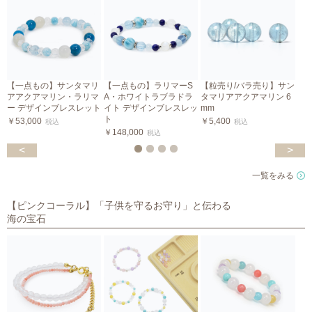
【一点もの】サンタマリ
【一点もの】ラリマーS
【粒売り/バラ売り】サン
アアクアマリン・ラリマ
A・ホワイトラブラドラ
タマリアアクアマリン 6
ー デザインブレスレット
イト デザインブレスレッ
mm
ト
￥53,000
￥5,400
税込
税込
￥148,000
￥
税込
<
>
一覧をみる
【ピンクコーラル】「子供を守るお守り」と伝わる
海の宝石