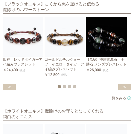
【ブラックオニキス】古くから悪を退けると伝わる
魔除けのパワーストーン
四神・レッドタイガーア
ゴールドルチルクォー
【X.G】神居古潭石・十
イ編みブレスレット
ツ・イエロータイガーア
勝石 メンズブレスレット
イ編みブレスレット
￥24,400
￥26,000
税込
税込
￥12,800
税込
￥
<
>
一覧をみる
【ホワイトオニキス】魔除けのお守りとなってくれる
純白のオニキス