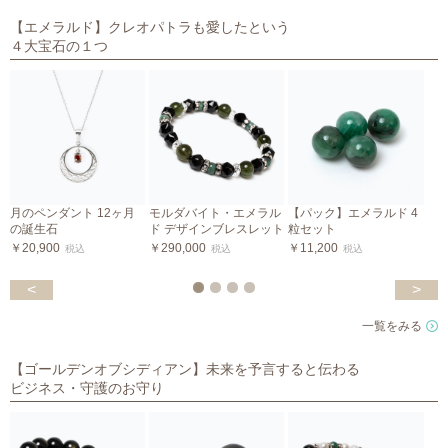
【エメラルド】クレオパトラも愛したという
４大宝石の１つ
月のペンダント 12ヶ月
モルダバイト・エメラル
【パック】エメラルド 4
の誕生石
ド デザインブレスレット
粒セット
m
￥20,900
￥290,000
￥11,200
税込
税込
税込
￥
<
>
一覧をみる
【ゴールデンオブシディアン】未来を予言すると伝わる
ビジネス・守護のお守り