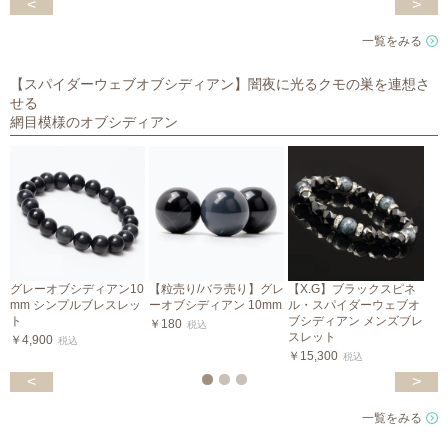
<
>
一覧をみる
【スパイダーウェブオブシディアン】闇夜に光るクモの巣を連想さ
せる
網目模様のオブシディアン
グレーオブシディアン10
【粒売り/バラ売り】グレ
【X.G】ブラックスピネ
mm シンプルブレスレッ
ーオブシディアン 10mm
ル・スパイダーウェブオ
ト
ブシディアン メンズブレ
￥180
税込
スレット
￥4,900
￥
税込
￥15,300
税込
<
>
一覧をみる