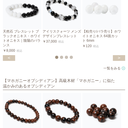
天然石 ブレスレット ブ
アイリスクォーツ メンズ
【粒売り/バラ売り】ホワ
ラックオニキス・ホワイ
デザインブレスレット
イトオニキス 64面カッ
カ
トオニキス｜陰陽のバラ
ト 6mm
￥37,000
税込
ンス
￥120
￥
税込
￥8,000
税込
<
>
一覧をみる
【マホガニーオブシディアン】高級木材「マホガニー」に似た
温かみのあるオブシディアン