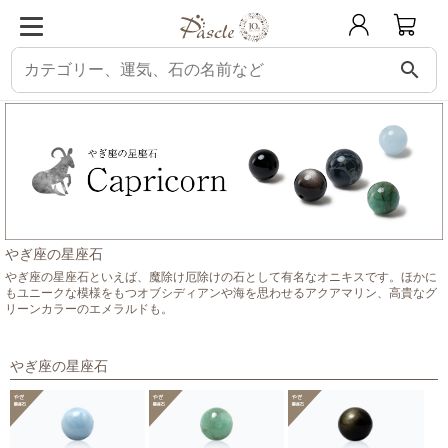
search
パスクル
星座石から選ぶ
やぎ座の星座石
やぎ座の星座石
やぎ座の星座石といえば、魔除け厄除けの石として有名なオニキスです。ほかに
もユニークな模様をもつオブシディアンや海を思わせるアクアマリン、高貴なグ
リーンカラーのエメラルドも。
やぎ座の星座石