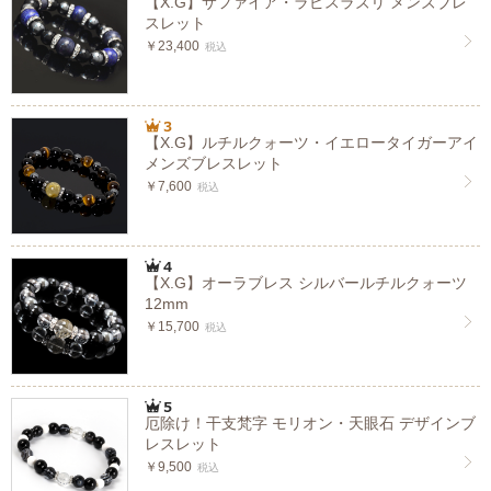
【X.G】サファイア・ラピスラズリ メンズブレ
スレット
￥23,400
税込
【X.G】ルチルクォーツ・イエロータイガーアイ
メンズブレスレット
￥7,600
税込
【X.G】オーラブレス シルバールチルクォーツ
12mm
￥15,700
税込
厄除け！干支梵字 モリオン・天眼石 デザインブ
レスレット
￥9,500
税込