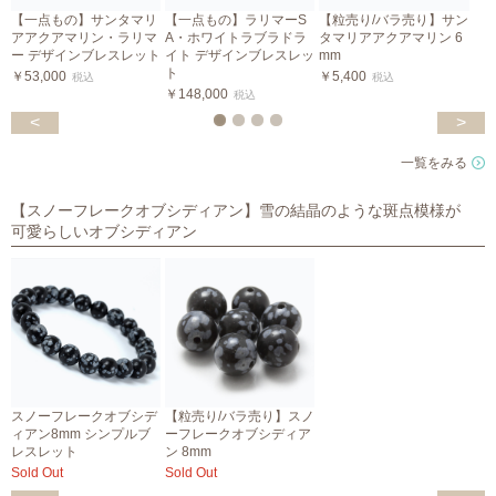
【一点もの】サンタマリ
【一点もの】ラリマーS
【粒売り/バラ売り】サン
アアクアマリン・ラリマ
A・ホワイトラブラドラ
タマリアアクアマリン 6
ー デザインブレスレット
イト デザインブレスレッ
mm
ト
￥53,000
￥5,400
税込
税込
￥148,000
￥
税込
<
>
一覧をみる
【スノーフレークオブシディアン】雪の結晶のような斑点模様が
可愛らしいオブシディアン
スノーフレークオブシデ
【粒売り/バラ売り】スノ
ィアン8mm シンプルブ
ーフレークオブシディア
レスレット
ン 8mm
Sold Out
Sold Out