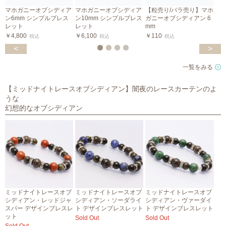
マホガニーオブシディア
マホガニーオブシディア
【粒売り/バラ売り】マホ
ン6mm シンプルブレス
ン10mm シンプルブレス
ガニーオブシディアン 6
レット
レット
mm
0
￥4,800
￥6,100
￥110
￥
税込
税込
税込
<
>
一覧をみる
【ミッドナイトレースオブシディアン】闇夜のレースカーテンのよ
うな
幻想的なオブシディアン
ミッドナイトレースオブ
ミッドナイトレースオブ
ミッドナイトレースオブ
シディアン・レッドジャ
シディアン・ソーダライ
シディアン・ヴァーダイ
スパー デザインブレスレ
ト デザインブレスレット
ト デザインブレスレット
ット
Sold Out
Sold Out
S