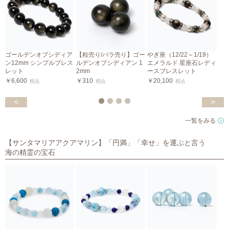
ゴールデンオブシディア
【粒売り/バラ売り】ゴー
やぎ座（12/22～1/19）
や
ン12mm シンプルブレス
ルデンオブシディアン 1
エメラルド 星座石レディ
レット
2mm
ースブレスレット
￥6,600
￥310
￥20,100
税込
税込
税込
￥
<
>
一覧をみる
【サンタマリアアクアマリン】「円満」「幸せ」を運ぶと言う
海の精霊の宝石