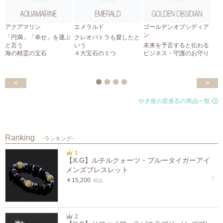
アクアマリン
エメラルド
ゴールデンオブシディア
ン
「円満」「幸せ」を運ぶ
クレオパトラも愛したと
と言う
いう
未来を予言すると伝わる
海の精霊の宝石
４大宝石の１つ
ビジネス・守護のお守り
<
>
やぎ座の星座石の商品一覧
Ranking
-ランキング-
【X.G】ルチルクォーツ・ブルータイガーアイ
メンズブレスレット
￥15,200
税込