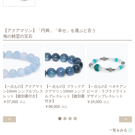
【アクアマリン】「円満」「幸せ」を運ぶと言う
海の精霊の宝石
【一点もの】アクアマリ
【一点もの】ブラックア
【一点もの】ベネチアン
ン10mm シンプルブレス
クアマリン10mm シンプ
ビーズ・ラブラドライト
レット【鑑別書付き】
ルブレスレット【鑑別書
デザインブレスレット
付き】
￥37,000
￥16,000
税込
税込
￥98,000
￥
税込
<
>
一覧をみる