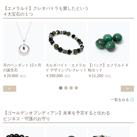
【エメラルド】クレオパトラも愛したという
４大宝石の１つ
月のペンダント 12ヶ月
モルダバイト・エメラル
【パック】エメラルド 4
の誕生石
ド デザインブレスレット
粒セット
m
￥20,900
￥290,000
￥11,200
税込
税込
税込
￥
<
>
一覧をみる
【ゴールデンオブシディアン】未来を予言すると伝わる
ビジネス・守護のお守り