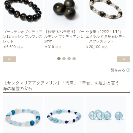
ゴールデンオブシディア
【粒売り/バラ売り】ゴー
やぎ座（12/22～1/19）
や
ン12mm シンプルブレス
ルデンオブシディアン 1
エメラルド 星座石レディ
レット
2mm
ースブレスレット
￥6,600
￥310
￥20,100
税込
税込
税込
￥
<
>
一覧をみる
【サンタマリアアクアマリン】「円満」「幸せ」を運ぶと言う
海の精霊の宝石