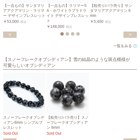
【一点もの】サンタマリ
【一点もの】ラリマーS
【粒売り/バラ売り】サン
アアクアマリン・ラリマ
A・ホワイトラブラドラ
タマリアアクアマリン 6
ー デザインブレスレット
イト デザインブレスレッ
mm
ト
￥53,000
￥5,400
税込
税込
￥148,000
￥
税込
<
>
一覧をみる
【スノーフレークオブシディアン】雪の結晶のような斑点模様が
可愛らしいオブシディアン
スノーフレークオブシデ
【粒売り/バラ売り】スノ
ィアン8mm シンプルブ
ーフレークオブシディア
レスレット
ン 8mm
Sold Out
Sold Out