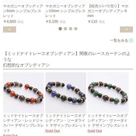
マホガニーオブシディア
マホガニーオブシディア
【粒売り/バラ売り】マホ
ン6mm シンプルブレス
ン10mm シンプルブレス
ガニーオブシディアン 6
レット
レット
mm
0
￥4,800
￥6,100
￥110
￥
税込
税込
税込
<
>
一覧をみる
【ミッドナイトレースオブシディアン】闇夜のレースカーテンのよ
うな
幻想的なオブシディアン
ミッドナイトレースオブ
ミッドナイトレースオブ
ミッドナイトレースオブ
シディアン・レッドジャ
シディアン・ソーダライ
シディアン・ヴァーダイ
スパー デザインブレスレ
ト デザインブレスレット
ト デザインブレスレット
ット
Sold Out
Sold Out
S