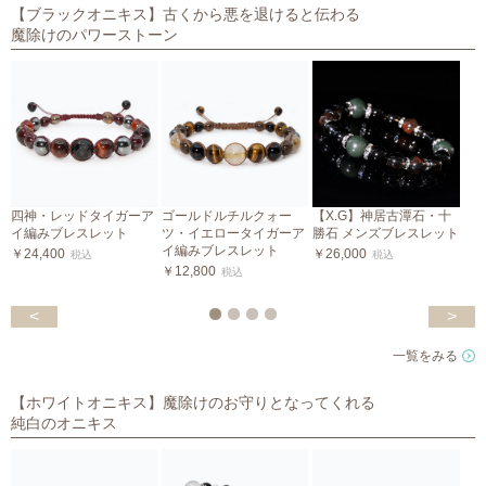
【ブラックオニキス】古くから悪を退けると伝わる
魔除けのパワーストーン
四神・レッドタイガーア
ゴールドルチルクォー
【X.G】神居古潭石・十
イ編みブレスレット
ツ・イエロータイガーア
勝石 メンズブレスレット
イ編みブレスレット
￥24,400
￥26,000
税込
税込
￥12,800
税込
￥
<
>
一覧をみる
【ホワイトオニキス】魔除けのお守りとなってくれる
純白のオニキス