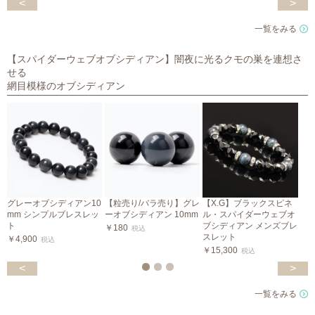
<
>
一覧をみる
【スパイダーウェブオブシディアン】闇夜に光るクモの巣を連想さ
せる
網目模様のオブシディアン
グレーオブシディアン10
【粒売り/バラ売り】グレ
【X.G】ブラックスピネ
mm シンプルブレスレッ
ーオブシディアン 10mm
ル・スパイダーウェブオ
ト
ブシディアン メンズブレ
￥180
税込
スレット
￥4,900
￥
税込
￥15,300
税込
<
>
一覧をみる