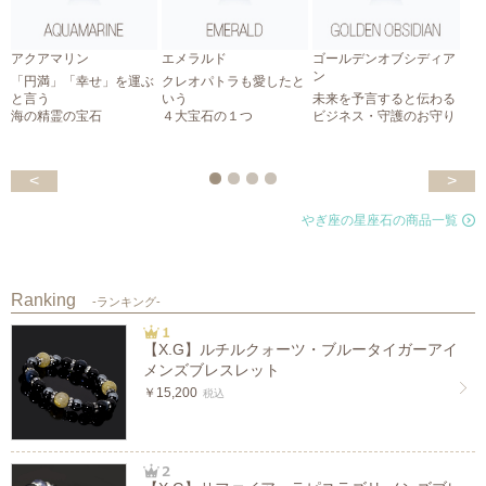
アクアマリン
エメラルド
ゴールデンオブシディア
ン
「円満」「幸せ」を運ぶ
クレオパトラも愛したと
と言う
いう
未来を予言すると伝わる
海の精霊の宝石
４大宝石の１つ
ビジネス・守護のお守り
<
>
やぎ座の星座石の商品一覧
Ranking
-ランキング-
【X.G】ルチルクォーツ・ブルータイガーアイ
メンズブレスレット
￥15,200
税込