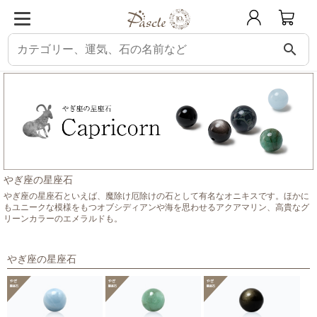
search
パスクル
星座石から選ぶ
やぎ座の星座石
やぎ座の星座石
やぎ座の星座石といえば、魔除け厄除けの石として有名なオニキスです。ほかに
もユニークな模様をもつオブシディアンや海を思わせるアクアマリン、高貴なグ
リーンカラーのエメラルドも。
やぎ座の星座石