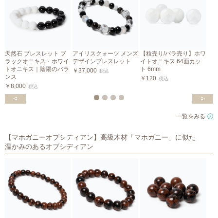
天然石 ブレスレット ブ
アイリスクォーツ メンズ
【粒売り/バラ売り】ホワ
ラックオニキス・ホワイ
デザインブレスレット
イトオニキス 64面カッ
カ
トオニキス｜陰陽のバラ
ト 6mm
￥37,000
税込
ンス
￥120
￥
税込
￥8,000
税込
<
>
一覧をみる
【マホガニーオブシディアン】高級木材「マホガニー」に似た
温かみのあるオブシディアン