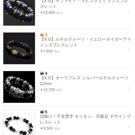
【X.G】サファイア・ラピスラズリ メンズブレ
スレット
￥23,400
税込
【X.G】ルチルクォーツ・イエロータイガーアイ
メンズブレスレット
￥7,600
税込
【X.G】オーラブレス シルバールチルクォーツ
12mm
￥15,700
税込
厄除け！干支梵字 モリオン・天眼石 デザインブ
レスレット
￥9,500
税込