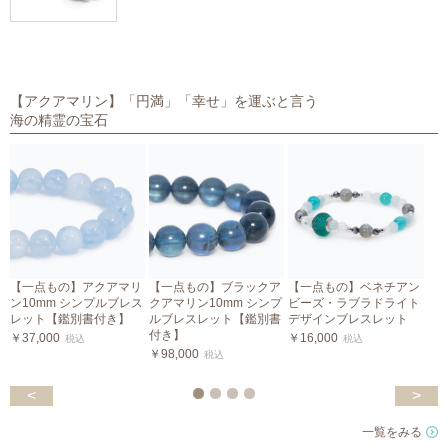
【アクアマリン】「円満」「幸せ」を運ぶと言う
海の精霊の宝石
【一点もの】アクアマリ
【一点もの】ブラックア
【一点もの】ベネチアン
ン10mm シンプルブレス
クアマリン10mm シンプ
ビーズ・ラブラドライト
レット【鑑別書付き】
ルブレスレット【鑑別書
デザインブレスレット
付き】
￥37,000
￥16,000
税込
税込
￥98,000
￥
税込
<
>
一覧をみる